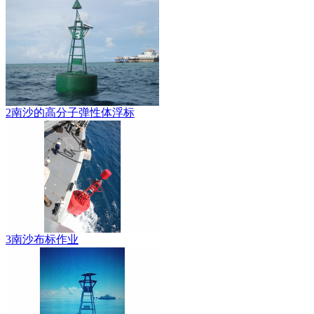
2南沙的高分子弹性体浮标
3南沙布标作业