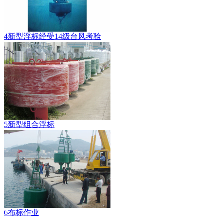
4新型浮标经受14级台风考验
5新型组合浮标
6布标作业