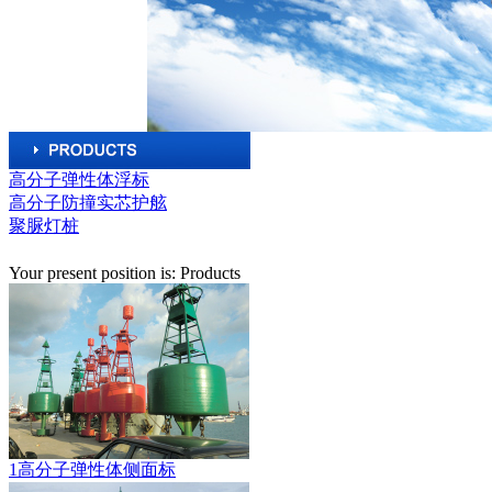
高分子弹性体浮标
高分子防撞实芯护舷
聚脲灯桩
Your present position is: Products
1高分子弹性体侧面标